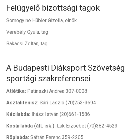
Felügyelő bizottsági tagok
Somogyiné Hübler Gizella, elnök
Verebély Gyula, tag
Bakacsi Zoltán, tag
A Budapesti Diáksport Szövetség
sportági szakreferensei
Atlétika:
Patinszki Andrea 307-0008
Asztalitenisz:
Sári László (70)253-3694
Kézilabda:
Ihász István (20)661-1586
Kosárlabda (ált. isk.):
Lak Erzsébet (70)382-4523
Röplabda:
Sáfrán Ferenc 359-2205