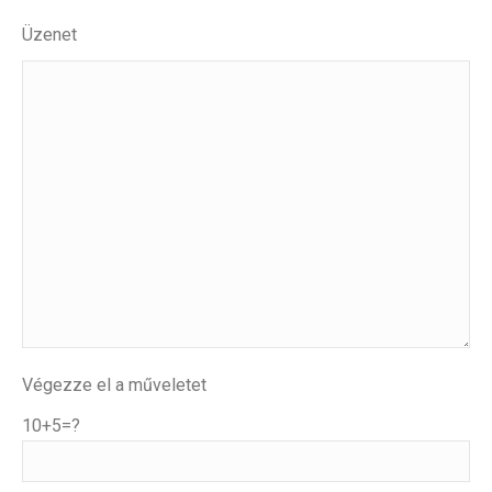
Üzenet
Végezze el a műveletet
10+5=?