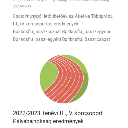
2023-05-11
Csatolmányból letölthetőek az Atlétika Többpróba
III., IV. korcsoportos eredmények.
Bp3kcsfiú_össz-csapat Bp3kcsfiú_össz-egyéni
Bp4kcsfiú_össz-egyéni Bp4kcsfiú_össz-csapat
2022/2023. tenévi III.,IV. korcsoport
Pályabajnokság eredmények